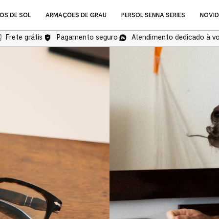
OS DE SOL
ARMAÇÕES DE GRAU
PERSOL SENNA SERIES
NOVI
Frete grátis
Pagamento seguro
Atendimento dedicado à v
NOVIDADES
Óculos de Grau
COMPRAR ÓCULOS DE GR