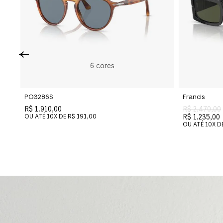
6
cores
PO3286S
Francis
R$ 1.910,00
R$ 2.470,00
OU ATÉ
10
X DE
R$ 191,00
R$ 1.235,00
OU ATÉ
10
X D