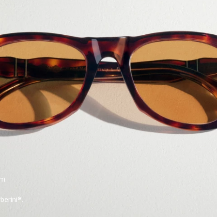
om
erini®.