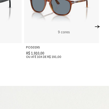
9
cores
PO3019S
R$ 1.910,00
OU ATÉ
10
X DE
R$ 191,00