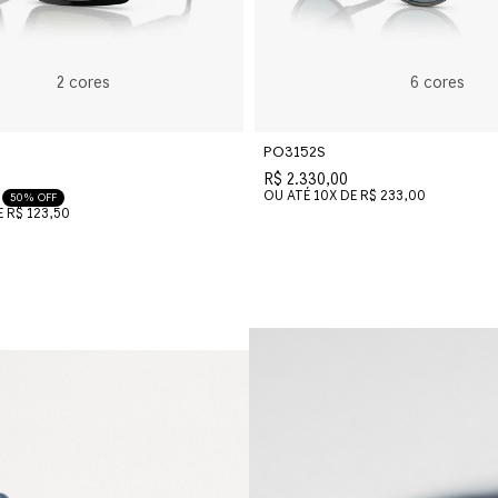
2
cores
6
cores
PO3152S
R$ 2.330,00
OU ATÉ
10
X DE
R$ 233,00
50% OFF
E
R$ 123,50