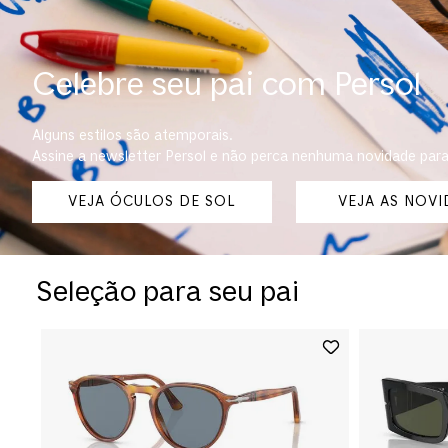
Celebre seu pai com Persol
Alguns estilos são atemporais.
Assine a newsletter Persol e não perca nenhuma novidade para
VEJA ÓCULOS DE SOL
VEJA AS NOV
Seleção para seu pai