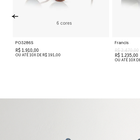
6
cores
PO3286S
Francis
R$ 1.910,00
R$ 2.470,00
OU ATÉ
10
X DE
R$ 191,00
R$ 1.235,00
OU ATÉ
10
X D