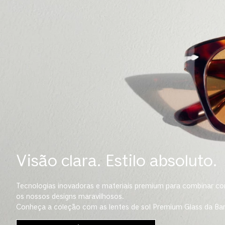
Visão clara. Estilo absoluto.
Tecnologias inovadoras e materiais premium para combinar c
os nossos designs maravilhosos.
Conheça a coleção com as lentes de sol Premium Glass da Barb