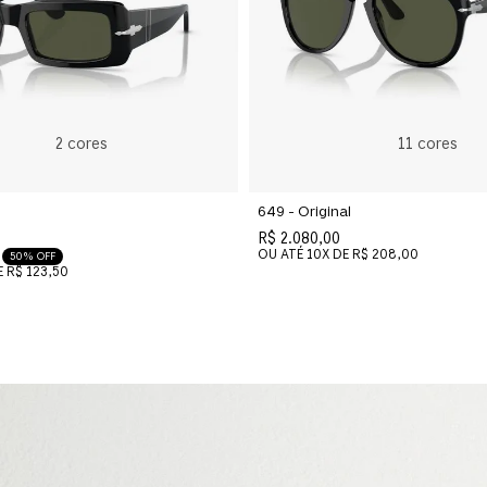
2
cores
11
cores
649 - Original
R$ 2.080,00
OU ATÉ
10
X DE
R$ 208,00
50% OFF
E
R$ 123,50