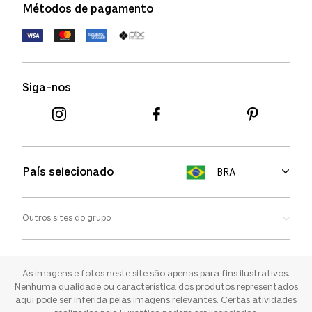
Métodos de pagamento
FAQs
Política de devolução
Termos de uso
Termos e condições
Siga-nos
Aviso de cookies
País selecionado
BRA
Outros sites do grupo
Oakley
Ray-ban
As imagens e fotos neste site são apenas para fins ilustrativos.
Nenhuma qualidade ou característica dos produtos representados
aqui pode ser inferida pelas imagens relevantes. Certas atividades
Sunglass Hut