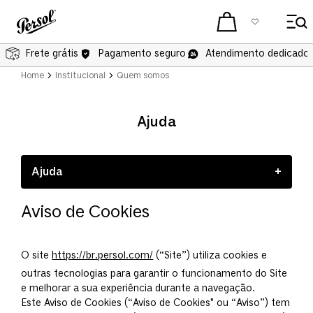
Frete grátis
Pagamento seguro
Atendimento dedicado 
Home
Institucional
Quem somos
Ajuda
Ajuda
+
Quem somos
Aviso de Cookies
Perguntas frequentes
Política de devolução
O site
https://br.persol.com/
(“Site”) utiliza cookies e
Termos de uso
outras tecnologias para garantir o funcionamento do Site
e melhorar a sua experiência durante a navegação.
Este Aviso de Cookies (“Aviso de Cookies" ou “Aviso”) tem