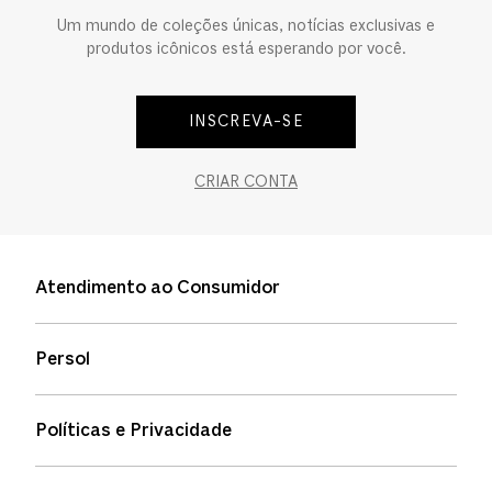
Um mundo de coleções únicas, notícias exclusivas e
produtos icônicos está esperando por você.
INSCREVA-SE
CRIAR CONTA
Atendimento ao Consumidor
Entre em contato
Persol
Informação de envio
Quem somos
Status de pedidos
Políticas e Privacidade
Política de garantia
Política de privacidade