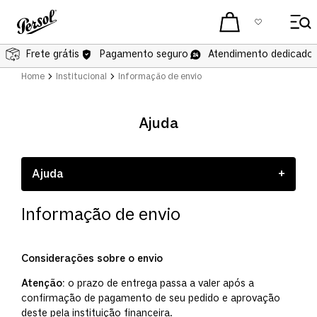
Frete grátis
Pagamento seguro
Atendimento dedicado 
Home
Institucional
Informação de envio
Ajuda
Ajuda
+
Quem somos
Informação de envio
Perguntas frequentes
Política de devolução
Considerações sobre o envio
Termos de uso
Atenção:
o prazo de entrega passa a valer após a
confirmação de pagamento de seu pedido e aprovação
deste pela instituição financeira.