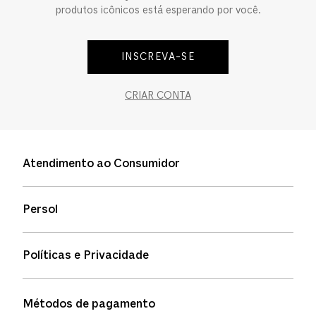
produtos icônicos está esperando por você.
INSCREVA-SE
CRIAR CONTA
Atendimento ao Consumidor
Entre em contato
Persol
Informação de envio
Quem somos
Status de pedidos
Políticas e Privacidade
Política de garantia
Política de privacidade
Métodos de pagamento
FAQs
Política de devolução