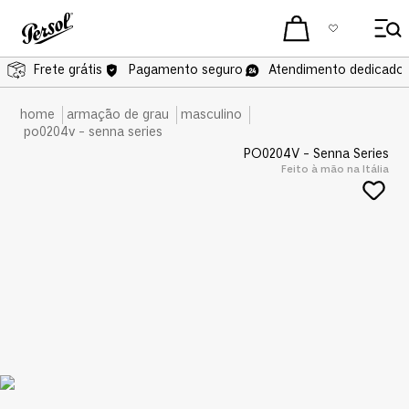
Frete grátis
Frete grátis
Pagamento seguro
Atendimento dedicado 
armação de grau
masculino
po0204v - senna series
PO0204V - Senna Series
Feito à mão na Itália