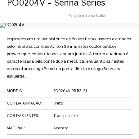
PO0204V - Senna Series
Feito à mão na Itália
Inspirados em um par histórico de óculos Persol usados e amados
pelo herói das corridas Ayrton Senna, estes óculos ópticos
provam que lendas e ícones andam juntos. A forma quadrada é
caracterizada pela ponte dupla metálica, enquanto as hastes
apresentam o logo Persol na ponta direita e o logo Senna na
esquerda.
MODELO
:
PO0204V 95 52-21
COR DA ARMAÇÃO
:
Preto
COR DAS LENTES
:
Transparente
MATERIAL
:
Acetato