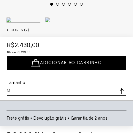
+ CORES (
2
)
R$
2
.
430
,
00
10
x de
R$
243
,
00
ADICIONAR AO CARRINHO
Tamanho
M
Frete grátis • Devolução grátis • Garantia de 2 anos