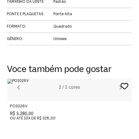
TAMANHO DA LENTE
:
Padrão
PONTE E PLAQUETAS
:
Ponte Alta
FORMATO
:
Quadrado
GÊNERO
:
Unissex
Voce também pode gostar
2
/
2
cores
PO1026V
P
R$ 3.280,00
R
OU ATÉ
10
X DE
R$ 328,00
O