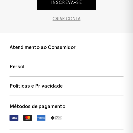
INSCREVA-SE
CRIAR CONTA
Atendimento ao Consumidor
Entre em contato
Persol
Informação de envio
Quem somos
Status de pedidos
Políticas e Privacidade
Política de garantia
Política de privacidade
Métodos de pagamento
FAQs
Política de devolução
Termos de uso