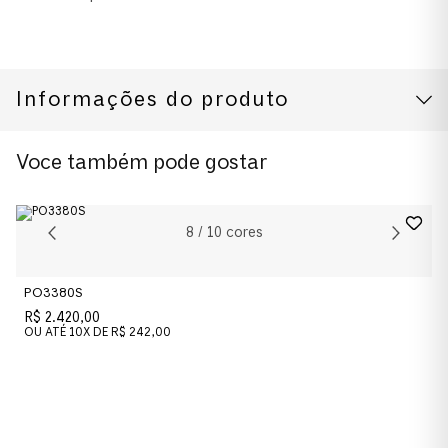
Informações do produto
CUIDADOS COM O PRODUTO
Modelo
Voce também pode gostar
0PO0714 54 24/31
Cor da Armação
8
/
10
cores
Havana
PO3380S
Cor das Lentes
R$ 2.420,00
Verde
OU ATÉ
10
X DE
R$ 242,00
Material das lentes
Cristal