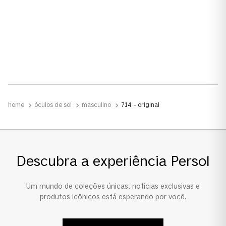
Material
Acetato
Formato
Piloto
Tamanho da Lente
óculos de sol
masculino
714 - original
Padrão
Ponte e Plaquetas
Ponte Alta
Descubra a experiência Persol
Um mundo de coleções únicas, notícias exclusivas e
produtos icônicos está esperando por você.