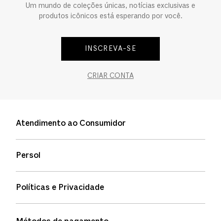
Um mundo de coleções únicas, notícias exclusivas e
produtos icônicos está esperando por você.
INSCREVA-SE
CRIAR CONTA
Atendimento ao Consumidor
Entre em contato
Persol
Informação de envio
Quem somos
Status de pedidos
Políticas e Privacidade
Política de garantia
Política de privacidade