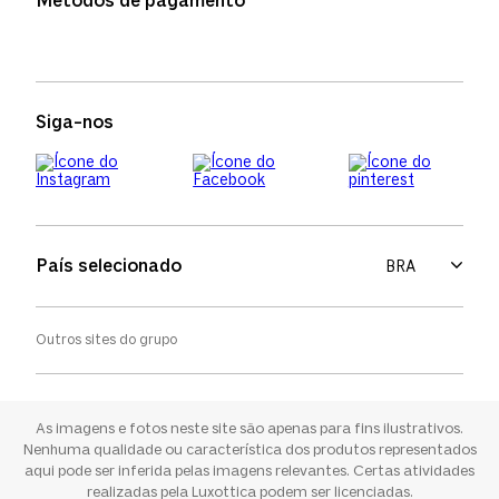
Métodos de pagamento
FAQs
Política de devolução
Termos de uso
Termos e condições
Siga-nos
Aviso de cookies
País selecionado
BRA
Outros sites do grupo
Oakley
Ray-ban
As imagens e fotos neste site são apenas para fins ilustrativos.
Nenhuma qualidade ou característica dos produtos representados
aqui pode ser inferida pelas imagens relevantes. Certas atividades
Sunglass Hut
realizadas pela Luxottica podem ser licenciadas.