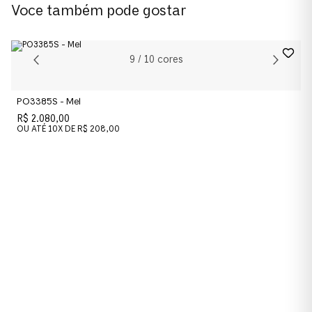
Voce também pode gostar
0PO1025S
Cor da Armação
9
/
10
cores
Dourado
PO3385S - Mel
Cor das Lentes
R$ 2.080,00
Azul
OU ATÉ
10
X DE
R$ 208,00
Material das lentes
Cristal
Material
Metal
Formato
Retangular