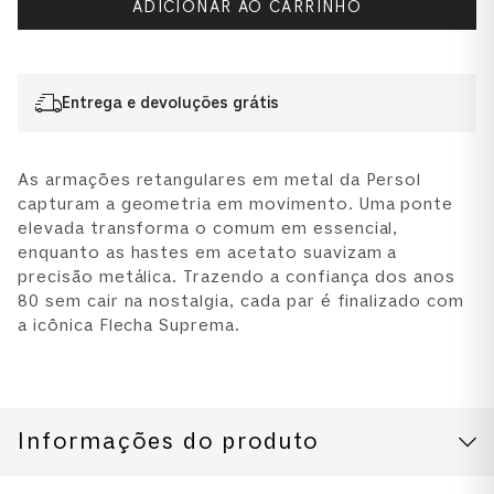
ADICIONAR AO CARRINHO
Entrega e devoluções grátis
As armações retangulares em metal da Persol
capturam a geometria em movimento. Uma ponte
elevada transforma o comum em essencial,
enquanto as hastes em acetato suavizam a
precisão metálica. Trazendo a confiança dos anos
80 sem cair na nostalgia, cada par é finalizado com
a icônica Flecha Suprema.
Informações do produto
CUIDADOS COM O PRODUTO
Modelo