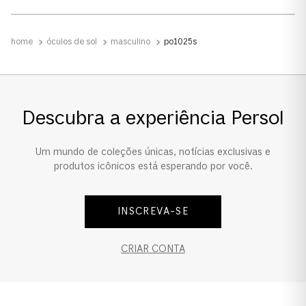
Tamanho da Lente
óculos de sol
masculino
po1025s
Estreito
Ponte e Plaquetas
Plaquetas ajustáveis
Descubra a experiência Persol
Um mundo de coleções únicas, notícias exclusivas e
produtos icônicos está esperando por você.
INSCREVA-SE
CRIAR CONTA