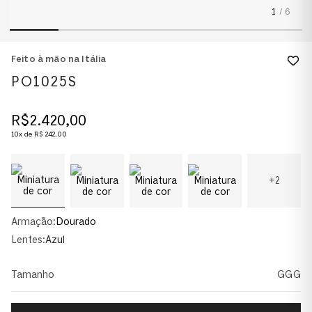
1
/
6
Feito à mão na Itália
PO1025S
R$
2
.
420
,
00
10
x de
R$
242
,
00
+
2
Armação:
Dourado
Lentes:
Azul
Tamanho
GGG