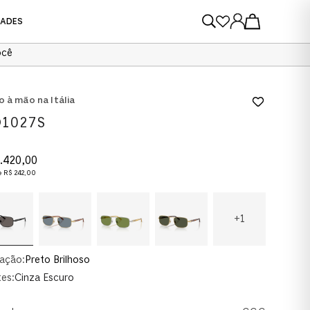
DADES
ocê
VER TODOS
VER TODOS
o à mão na Itália
1027S
.
420
,
00
e
R$
242
,
00
+
1
ação:
Preto Brilhoso
es:
Cinza Escuro
AU