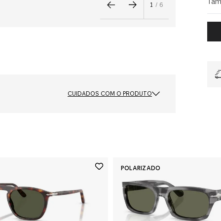
Tam
1
/
6
CUIDADOS COM O PRODUTO
Cor das Lentes
Cinza Escuro
Polarizado
Não
Ponte e Plaquetas
Ajuste Universal