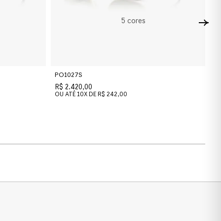
5
cores
PO1027S
P
R$ 2.420,00
R$
OU ATÉ
10
X DE
R$ 242,00
O