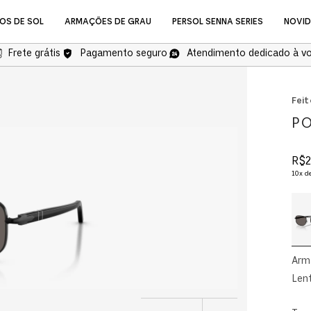
OS DE SOL
ARMAÇÕES DE GRAU
PERSOL SENNA SERIES
NOVI
Frete grátis
Pagamento seguro
Atendimento dedicado à v
NOVIDADES
Feit
PO
R$
2
10
x d
Óculos de Grau
Arm
Lent
COMPRAR ÓCULOS DE GR