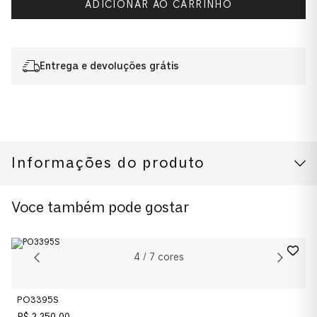
ADICIONAR AO CARRINHO
Entrega e devoluções grátis
Informações do produto
CUIDADOS COM O PRODUTO
Modelo
Voce também pode gostar
0PO1027S
Cor da Armação
4
/
7
cores
Prata
PO3395S
Cor das Lentes