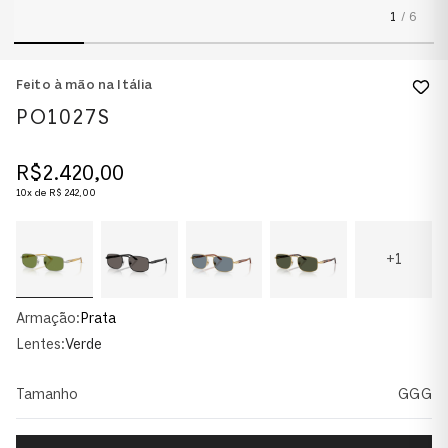
1
/
6
Feito à mão na Itália
PO1027S
R$
2
.
420
,
00
10
x de
R$
242
,
00
+
1
Armação:
Prata
Lentes:
Verde
Tamanho
GGG