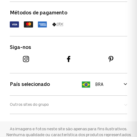
Política de garantia
Política de privacidade
Métodos de pagamento
FAQs
Política de devolução
Termos de uso
Termos e condições
Siga-nos
Aviso de cookies
País selecionado
BRA
Outros sites do grupo
Oakley
Ray-ban
As imagens e fotos neste site são apenas para fins ilustrativos.
Nenhuma qualidade ou característica dos produtos representados