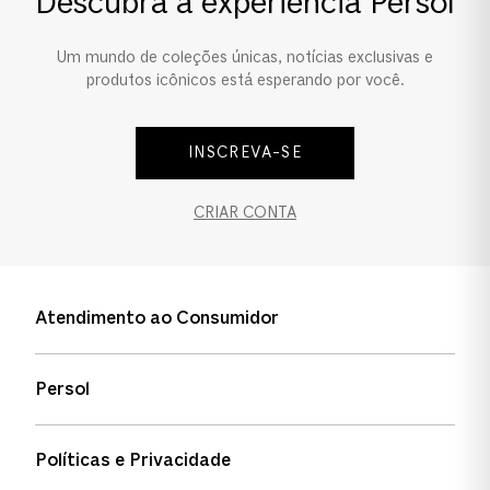
Descubra a experiência Persol
Ponte e Plaquetas
Um mundo de coleções únicas, notícias exclusivas e
Ajuste Universal
produtos icônicos está esperando por você.
INSCREVA-SE
CRIAR CONTA
Atendimento ao Consumidor
Entre em contato
Persol
Informação de envio
Quem somos
Status de pedidos
Políticas e Privacidade