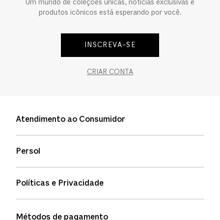
Um mundo de coleções únicas, notícias exclusivas e
produtos icônicos está esperando por você.
INSCREVA-SE
CRIAR CONTA
Atendimento ao Consumidor
Entre em contato
Persol
Informação de envio
Quem somos
Status de pedidos
Políticas e Privacidade
Política de garantia
Política de privacidade
Métodos de pagamento
FAQs