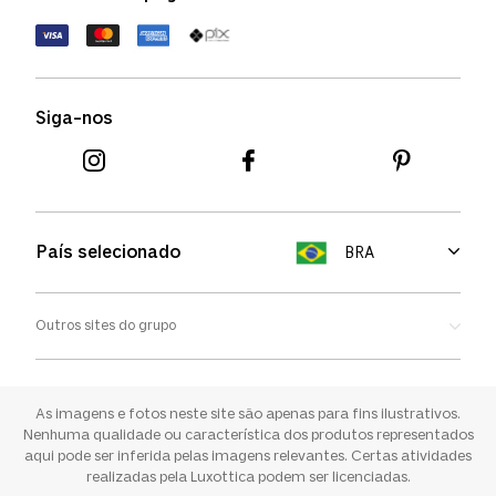
Política de devolução
Termos de uso
Termos e condições
Siga-nos
Aviso de cookies
País selecionado
BRA
Outros sites do grupo
Oakley
Ray-ban
As imagens e fotos neste site são apenas para fins ilustrativos.
Nenhuma qualidade ou característica dos produtos representados
aqui pode ser inferida pelas imagens relevantes. Certas atividades
Sunglass Hut
realizadas pela Luxottica podem ser licenciadas.