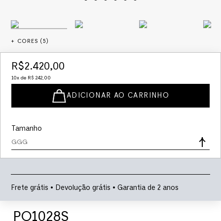
+ CORES (
5
)
R$
2
.
420
,
00
10
x de
R$
242
,
00
ADICIONAR AO CARRINHO
Tamanho
GGG
Frete grátis • Devolução grátis • Garantia de 2 anos
PO1028S