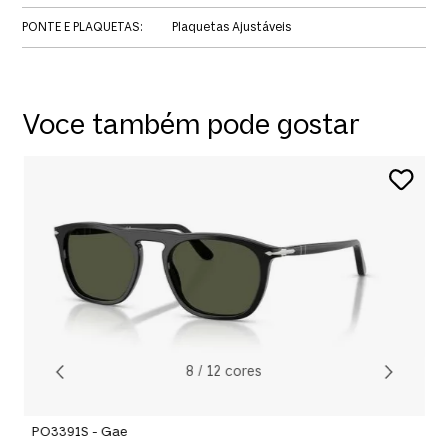
PONTE E PLAQUETAS
:
Plaquetas Ajustáveis
Voce também pode gostar
P
R
O
8
/
12
cores
PO3391S - Gae