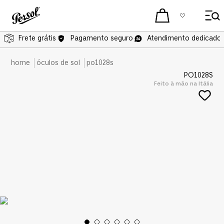
Frete grátis
Frete grátis
Pagamento seguro
Atendimento dedicado 
óculos de sol
po1028s
PO1028S
Feito à mão na Itália