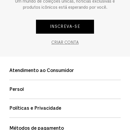
Um mundo de coleções únicas, notícias exclusivas e
produtos icônicos está esperando por você.
INSCREVA-SE
CRIAR CONTA
Atendimento ao Consumidor
Entre em contato
Persol
Informação de envio
Quem somos
Status de pedidos
Políticas e Privacidade
Política de garantia
Política de privacidade
Métodos de pagamento
FAQs