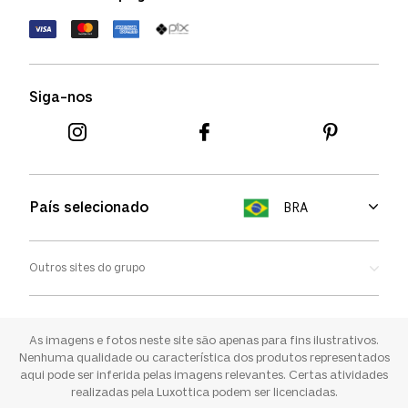
Política de devolução
Termos de uso
Termos e condições
Siga-nos
Aviso de cookies
País selecionado
BRA
Outros sites do grupo
Oakley
Ray-ban
As imagens e fotos neste site são apenas para fins ilustrativos.
Nenhuma qualidade ou característica dos produtos representados
aqui pode ser inferida pelas imagens relevantes. Certas atividades
Sunglass Hut
realizadas pela Luxottica podem ser licenciadas.