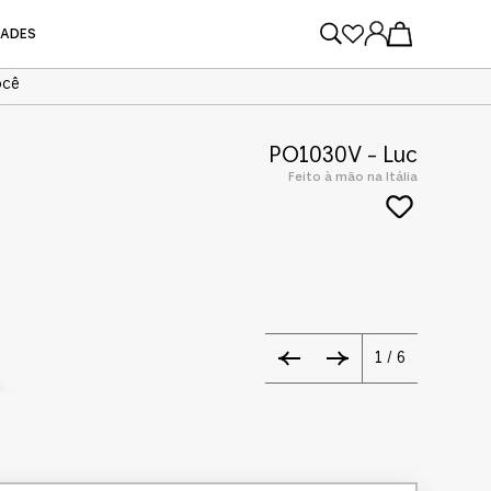
DADES
ocê
VER TODOS
VER TODOS
PO1030V - Luc
Feito à mão na Itália
1
/
6
AU