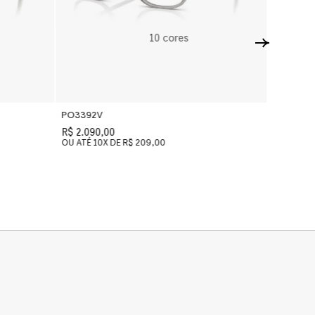
10
cores
PO3392V
PO3392
R$ 2.090,00
R$ 2.090
OU ATÉ
10
X DE
R$ 209,00
OU ATÉ
1