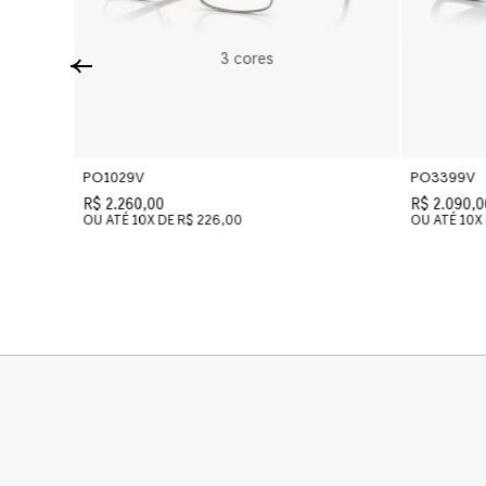
3
cores
PO1029V
PO3399V
R$ 2.260,00
R$ 2.090,0
OU ATÉ
10
X DE
R$ 226,00
OU ATÉ
10
X