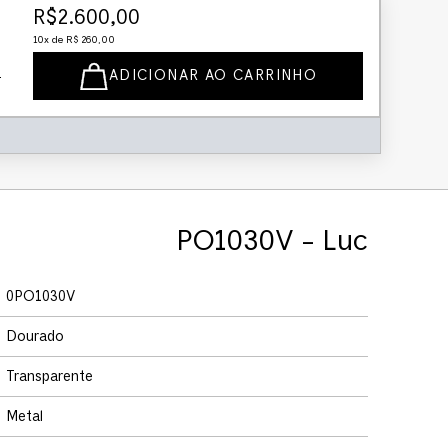
R$
2
.
600
,
00
10
x de
R$
260
,
00
ADICIONAR AO CARRINHO
PO1030V - Luc
0PO1030V
Dourado
Transparente
Metal