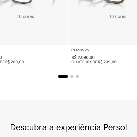
10
cores
10
cores
PO3397V
0
R$ 2.090,00
 DE
R$ 209,00
OU ATÉ
10
X DE
R$ 209,00
Descubra a experiência Persol