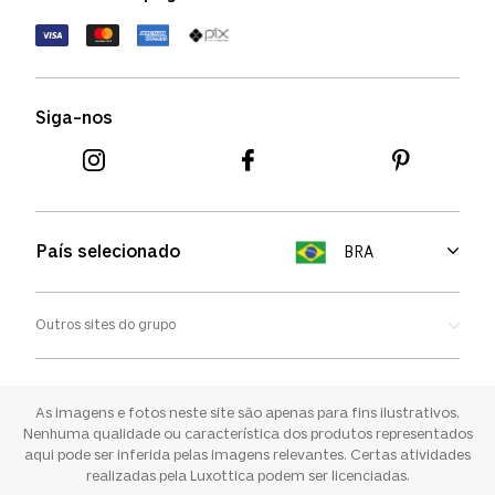
Política de devolução
Termos de uso
Termos e condições
Siga-nos
Aviso de cookies
País selecionado
BRA
Outros sites do grupo
Oakley
Ray-ban
As imagens e fotos neste site são apenas para fins ilustrativos.
Nenhuma qualidade ou característica dos produtos representados
aqui pode ser inferida pelas imagens relevantes. Certas atividades
Sunglass Hut
realizadas pela Luxottica podem ser licenciadas.