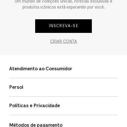
Um mundo de coleções únicas, notícias exclusivas e
produtos icônicos está esperando por você.
INSCREVA-SE
CRIAR CONTA
Atendimento ao Consumidor
Entre em contato
Persol
Informação de envio
Quem somos
Status de pedidos
Políticas e Privacidade
Política de garantia
Política de privacidade
Métodos de pagamento
FAQs