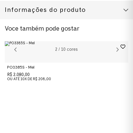
Informações do produto
CUIDADOS COM O PRODUTO
Modelo
Voce também pode gostar
0PO3019S 52 1196S3
Cor da Armação
2
/
10
cores
Cinza
PO3385S - Mel
Cor das Lentes
R$ 2.080,00
Azul
OU ATÉ
10
X DE
R$ 208,00
Material das lentes
Cristal
Material
Acetato