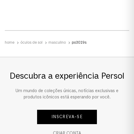
Polarizado
Sim
Formato
óculos de sol
masculino
po3019s
Quadrado
Tamanho da Lente
Padrão
Descubra a experiência Persol
Ponte e Plaquetas
Um mundo de coleções únicas, notícias exclusivas e
Ponte Alta
produtos icônicos está esperando por você.
INSCREVA-SE
CRIAR CONTA