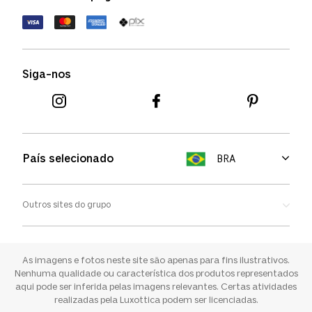
Política de devolução
Termos de uso
Termos e condições
Siga-nos
Aviso de cookies
País selecionado
BRA
Outros sites do grupo
Oakley
Ray-ban
As imagens e fotos neste site são apenas para fins ilustrativos.
Nenhuma qualidade ou característica dos produtos representados
aqui pode ser inferida pelas imagens relevantes. Certas atividades
Sunglass Hut
realizadas pela Luxottica podem ser licenciadas.