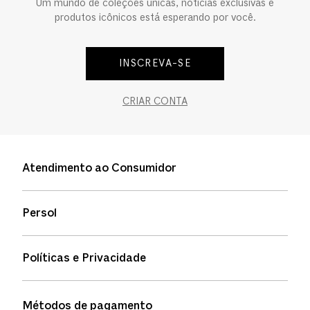
Um mundo de coleções únicas, notícias exclusivas e
produtos icônicos está esperando por você.
INSCREVA-SE
CRIAR CONTA
Atendimento ao Consumidor
Entre em contato
Persol
Informação de envio
Quem somos
Status de pedidos
Políticas e Privacidade
Política de garantia
Política de privacidade
Métodos de pagamento
FAQs