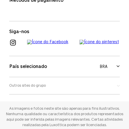
Métodos de pagamento
FAQs
Política de devolução
Termos de uso
Termos e condições
Siga-nos
Aviso de cookies
País selecionado
BRA
Outros sites do grupo
Oakley
Ray-ban
As imagens e fotos neste site são apenas para fins ilustrativos.
Nenhuma qualidade ou característica dos produtos representados
aqui pode ser inferida pelas imagens relevantes. Certas atividades
Sunglass Hut
realizadas pela Luxottica podem ser licenciadas.