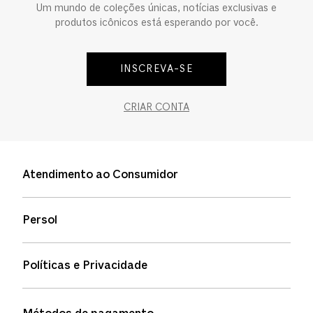
Um mundo de coleções únicas, notícias exclusivas e
produtos icônicos está esperando por você.
INSCREVA-SE
CRIAR CONTA
Atendimento ao Consumidor
Entre em contato
Persol
Informação de envio
Quem somos
Status de pedidos
Políticas e Privacidade
Política de garantia
Política de privacidade