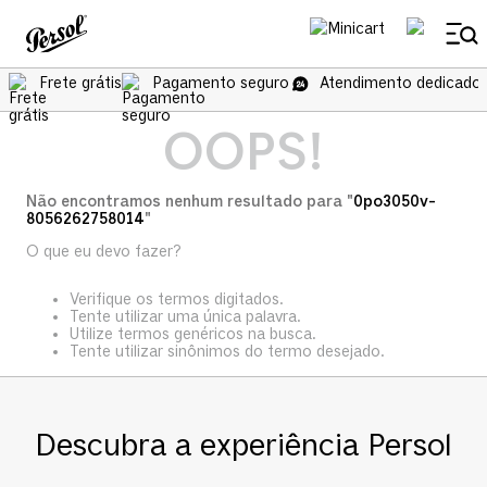
Frete grátis
Pagamento seguro
Atendimento dedicado 
OOPS!
Não encontramos nenhum resultado para "
0po3050v-
8056262758014
"
O que eu devo fazer?
Verifique os termos digitados.
Tente utilizar uma única palavra.
Utilize termos genéricos na busca.
Tente utilizar sinônimos do termo desejado.
Descubra a experiência Persol