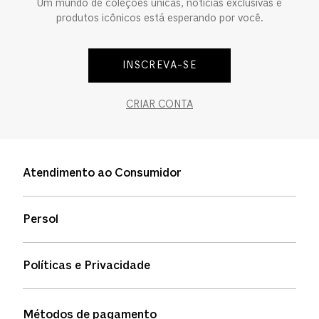
Um mundo de coleções únicas, notícias exclusivas e
produtos icônicos está esperando por você.
INSCREVA-SE
CRIAR CONTA
Atendimento ao Consumidor
Entre em contato
Persol
Informação de envio
Quem somos
Status de pedidos
Políticas e Privacidade
Política de garantia
Política de privacidade
Métodos de pagamento
FAQs