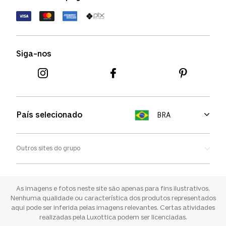
Política de devolução
Termos de uso
Termos e condições
Siga-nos
Aviso de cookies
País selecionado
BRA
Outros sites do grupo
Oakley
Ray-ban
As imagens e fotos neste site são apenas para fins ilustrativos.
Nenhuma qualidade ou característica dos produtos representados
aqui pode ser inferida pelas imagens relevantes. Certas atividades
Sunglass Hut
realizadas pela Luxottica podem ser licenciadas.