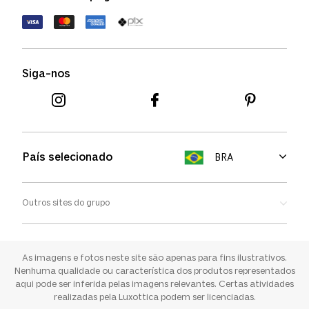
Política de devolução
Termos de uso
Termos e condições
Siga-nos
Aviso de cookies
País selecionado
BRA
Outros sites do grupo
Oakley
Ray-ban
As imagens e fotos neste site são apenas para fins ilustrativos.
Nenhuma qualidade ou característica dos produtos representados
aqui pode ser inferida pelas imagens relevantes. Certas atividades
Sunglass Hut
realizadas pela Luxottica podem ser licenciadas.