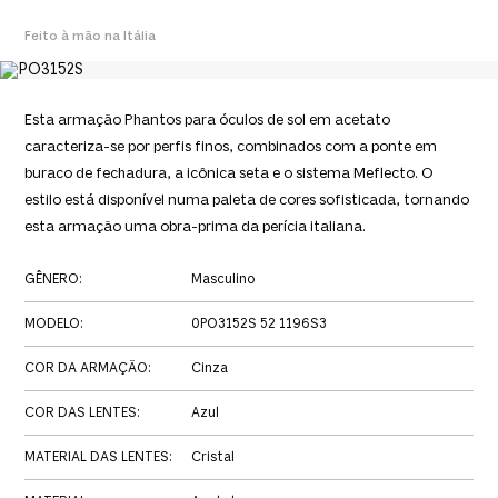
Feito à mão na Itália
Esta armação Phantos para óculos de sol em acetato
caracteriza-se por perfis finos, combinados com a ponte em
buraco de fechadura, a icônica seta e o sistema Meflecto. O
estilo está disponível numa paleta de cores sofisticada, tornando
esta armação uma obra-prima da perícia italiana.
GÊNERO
:
Masculino
MODELO
:
0PO3152S 52 1196S3
COR DA ARMAÇÃO
:
Cinza
COR DAS LENTES
:
Azul
MATERIAL DAS LENTES
:
Cristal