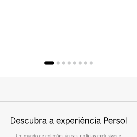
P
R
O
Descubra a experiência Persol
Um mundo de coleções únicas, notícias exclusivas e