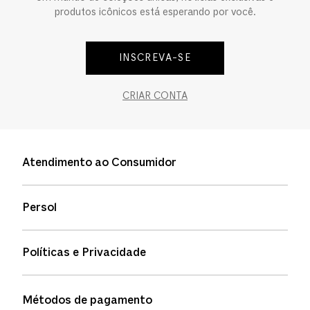
produtos icônicos está esperando por você.
INSCREVA-SE
CRIAR CONTA
Atendimento ao Consumidor
Entre em contato
Persol
Informação de envio
Quem somos
Status de pedidos
Políticas e Privacidade
Política de garantia
Política de privacidade
Métodos de pagamento
FAQs
Política de devolução