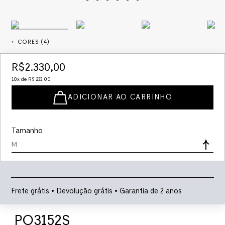
+ CORES (
4
)
R$
2
.
330
,
00
10
x de
R$
233
,
00
ADICIONAR AO CARRINHO
Tamanho
M
Frete grátis • Devolução grátis • Garantia de 2 anos
PO3152S