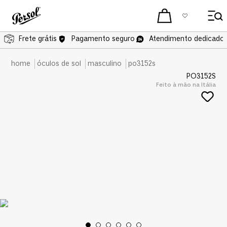
Frete grátis
Frete grátis
Pagamento seguro
Atendimento dedicado 
óculos de sol
masculino
po3152s
PO3152S
Feito à mão na Itália