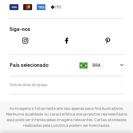
Termos de uso
Termos e condições
Siga-nos
Aviso de cookies
País selecionado
BRA
Outros sites do grupo
Oakley
Ray-ban
As imagens e fotos neste site são apenas para fins ilustrativos.
Nenhuma qualidade ou característica dos produtos representados
aqui pode ser inferida pelas imagens relevantes. Certas atividades
Sunglass Hut
realizadas pela Luxottica podem ser licenciadas.
Oliver Peoples