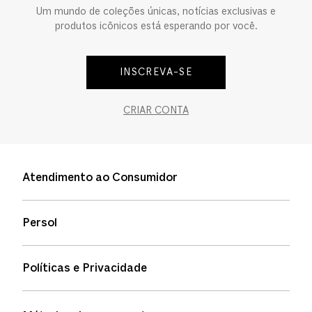
Um mundo de coleções únicas, notícias exclusivas e
produtos icônicos está esperando por você.
INSCREVA-SE
CRIAR CONTA
Atendimento ao Consumidor
Entre em contato
Persol
Informação de envio
Quem somos
Status de pedidos
Políticas e Privacidade
Política de garantia
Política de privacidade