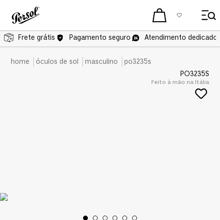
Frete grátis
Pagamento seguro
Atendimento dedicado 
óculos de sol
masculino
po3235s
PO3235S
Feito à mão na Itália