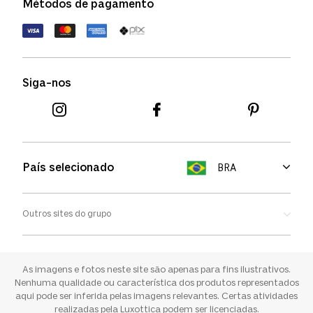
Métodos de pagamento
FAQs
Política de devolução
Termos de uso
Termos e condições
Siga-nos
Aviso de cookies
País selecionado
BRA
Outros sites do grupo
Oakley
Ray-ban
As imagens e fotos neste site são apenas para fins ilustrativos.
Nenhuma qualidade ou característica dos produtos representados
aqui pode ser inferida pelas imagens relevantes. Certas atividades
Sunglass Hut
realizadas pela Luxottica podem ser licenciadas.