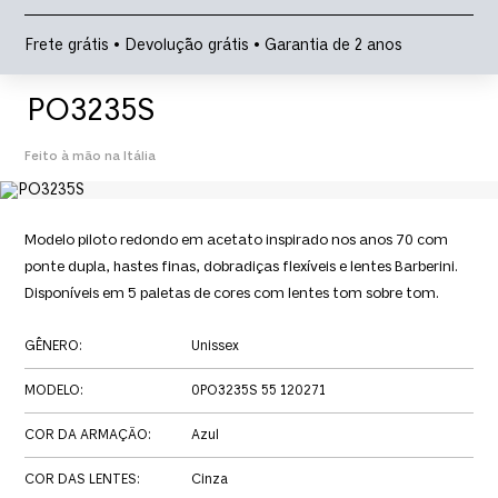
Frete grátis • Devolução grátis • Garantia de 2 anos
PO3235S
Feito à mão na Itália
Modelo piloto redondo em acetato inspirado nos anos 70 com
ponte dupla, hastes finas, dobradiças flexíveis e lentes Barberini.
Disponíveis em 5 paletas de cores com lentes tom sobre tom.
GÊNERO
:
Unissex
MODELO
:
0PO3235S 55 120271
COR DA ARMAÇÃO
:
Azul
COR DAS LENTES
:
Cinza