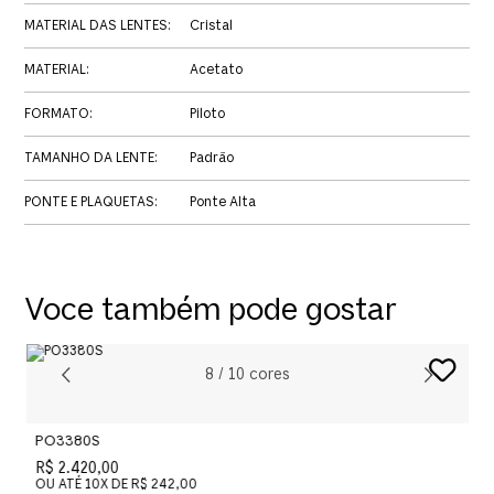
MATERIAL DAS LENTES
:
Cristal
MATERIAL
:
Acetato
FORMATO
:
Piloto
TAMANHO DA LENTE
:
Padrão
PONTE E PLAQUETAS
:
Ponte Alta
Voce também pode gostar
8
/
10
cores
PO3380S
P
R$ 2.420,00
R
OU ATÉ
10
X DE
R$ 242,00
O