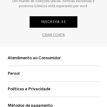
Um mundo de coleções únicas, notícias exclusivas e
produtos icônicos está esperando por você.
INSCREVA-SE
CRIAR CONTA
Atendimento ao Consumidor
Entre em contato
Persol
Informação de envio
Quem somos
Status de pedidos
Políticas e Privacidade
Política de garantia
Política de privacidade
Métodos de pagamento
FAQs