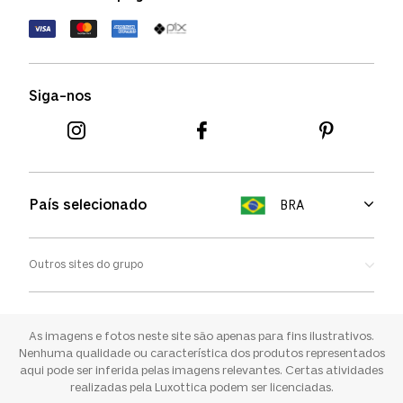
Política de devolução
Termos de uso
Termos e condições
Siga-nos
Aviso de cookies
País selecionado
BRA
Outros sites do grupo
Oakley
Ray-ban
As imagens e fotos neste site são apenas para fins ilustrativos.
Nenhuma qualidade ou característica dos produtos representados
aqui pode ser inferida pelas imagens relevantes. Certas atividades
Sunglass Hut
realizadas pela Luxottica podem ser licenciadas.