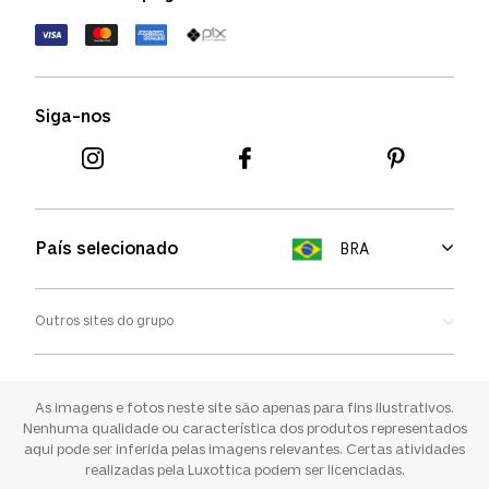
Política de devolução
Termos de uso
Termos e condições
Siga-nos
Aviso de cookies
País selecionado
BRA
Outros sites do grupo
Oakley
Ray-ban
As imagens e fotos neste site são apenas para fins ilustrativos.
Nenhuma qualidade ou característica dos produtos representados
aqui pode ser inferida pelas imagens relevantes. Certas atividades
Sunglass Hut
realizadas pela Luxottica podem ser licenciadas.