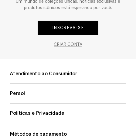
Um mundo de coleções únicas, notícias exclusivas e
produtos icônicos está esperando por você.
INSCREVA-SE
CRIAR CONTA
Atendimento ao Consumidor
Entre em contato
Persol
Informação de envio
Quem somos
Status de pedidos
Políticas e Privacidade
Política de garantia
Política de privacidade
Métodos de pagamento
FAQs