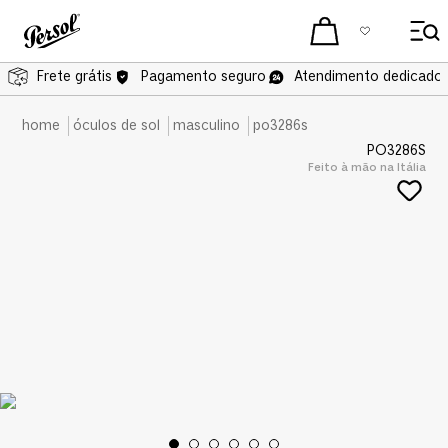
Frete grátis
Frete grátis
Pagamento seguro
Atendimento dedicado 
óculos de sol
masculino
po3286s
PO3286S
Feito à mão na Itália