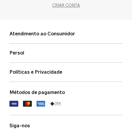
CRIAR CONTA
Atendimento ao Consumidor
Entre em contato
Persol
Informação de envio
Quem somos
Status de pedidos
Políticas e Privacidade
Política de garantia
Política de privacidade
Métodos de pagamento
FAQs
Política de devolução
Termos de uso
Termos e condições
Siga-nos
Aviso de cookies