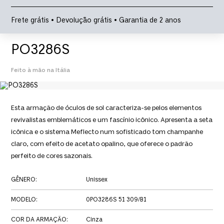
Frete grátis • Devolução grátis • Garantia de 2 anos
PO3286S
Feito à mão na Itália
Esta armação de óculos de sol caracteriza-se pelos elementos
revivalistas emblemáticos e um fascínio icônico. Apresenta a seta
icônica e o sistema Meflecto num sofisticado tom champanhe
claro, com efeito de acetato opalino, que oferece o padrão
perfeito de cores sazonais.
GÊNERO
:
Unissex
MODELO
:
0PO3286S 51 309/B1
COR DA ARMAÇÃO
:
Cinza