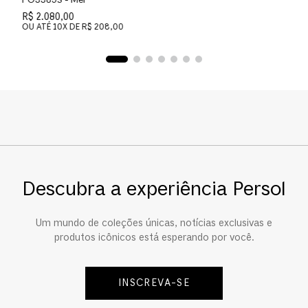
PO3385S - Mel
P
R$ 2.080,00
R
OU ATÉ
10
X DE
R$ 208,00
O
Descubra a experiência Persol
Um mundo de coleções únicas, notícias exclusivas e
produtos icônicos está esperando por você.
INSCREVA-SE