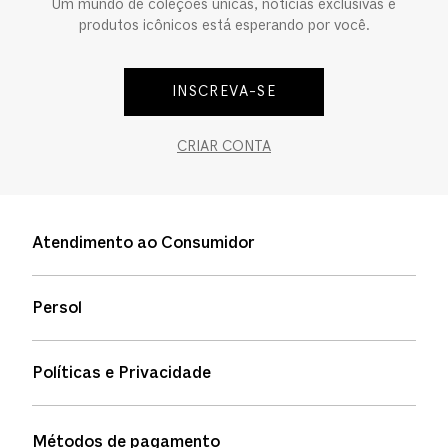
Um mundo de coleções únicas, notícias exclusivas e
produtos icônicos está esperando por você.
INSCREVA-SE
CRIAR CONTA
Atendimento ao Consumidor
Entre em contato
Persol
Informação de envio
Quem somos
Status de pedidos
Políticas e Privacidade
Política de garantia
Política de privacidade
Métodos de pagamento
FAQs