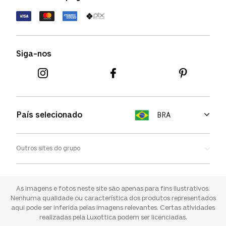
Política de devolução
Termos de uso
Termos e condições
Siga-nos
Aviso de cookies
País selecionado
BRA
Outros sites do grupo
Oakley
Ray-ban
As imagens e fotos neste site são apenas para fins ilustrativos.
Nenhuma qualidade ou característica dos produtos representados
aqui pode ser inferida pelas imagens relevantes. Certas atividades
Sunglass Hut
realizadas pela Luxottica podem ser licenciadas.