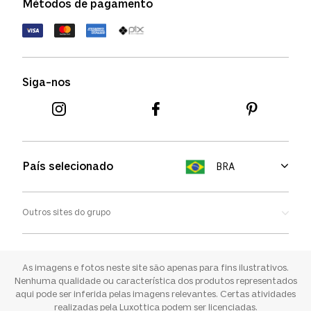
Métodos de pagamento
FAQs
Política de devolução
Termos de uso
Termos e condições
Siga-nos
Aviso de cookies
País selecionado
BRA
Outros sites do grupo
Oakley
Ray-ban
As imagens e fotos neste site são apenas para fins ilustrativos.
Nenhuma qualidade ou característica dos produtos representados
aqui pode ser inferida pelas imagens relevantes. Certas atividades
Sunglass Hut
realizadas pela Luxottica podem ser licenciadas.