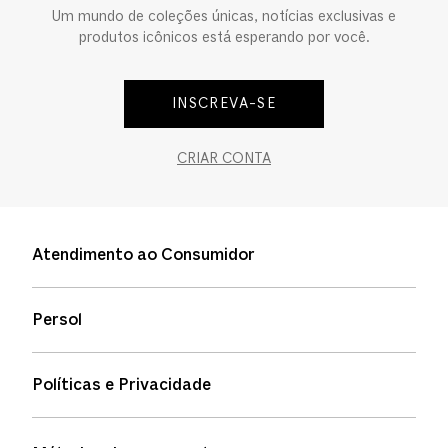
Um mundo de coleções únicas, notícias exclusivas e
produtos icônicos está esperando por você.
INSCREVA-SE
CRIAR CONTA
Atendimento ao Consumidor
Entre em contato
Persol
Informação de envio
Quem somos
Status de pedidos
Políticas e Privacidade
Política de garantia
Política de privacidade