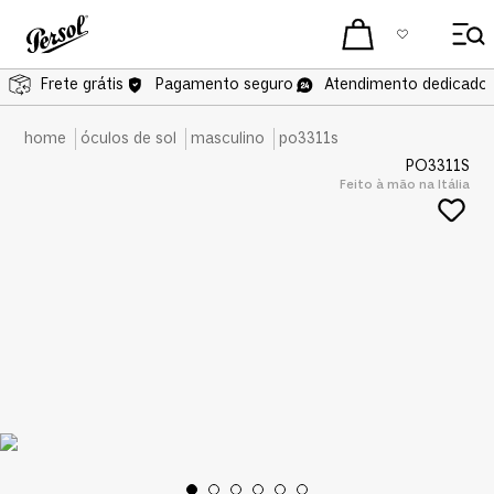
Frete grátis
Frete grátis
Pagamento seguro
Atendimento dedicado 
óculos de sol
masculino
po3311s
PO3311S
Feito à mão na Itália