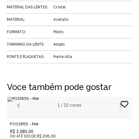
MATERIAL DAS LENTES
:
Cristal
MATERIAL
:
Acetato
FORMATO
:
Piloto
TAMANHO DA LENTE
:
Amplo
PONTE E PLAQUETAS
:
Ponte Alta
Voce também pode gostar
1
/
10
cores
PO3385S - Mel
P
R$ 2.080,00
R
OU ATÉ
10
X DE
R$ 208,00
O