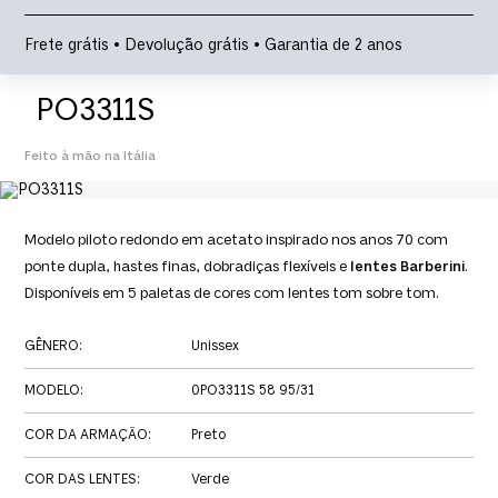
Frete grátis • Devolução grátis • Garantia de 2 anos
PO3311S
Feito à mão na Itália
Modelo piloto redondo em acetato inspirado nos anos 70 com
ponte dupla, hastes finas, dobradiças flexíveis e
lentes Barberini
.
Disponíveis em 5 paletas de cores com lentes tom sobre tom.
GÊNERO
:
Unissex
MODELO
:
0PO3311S 58 95/31
COR DA ARMAÇÃO
:
Preto
COR DAS LENTES
:
Verde