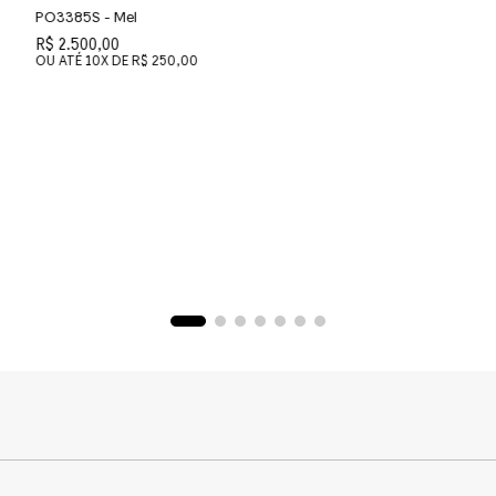
PO3385S - Mel
P
R$ 2.500,00
R
OU ATÉ
10
X DE
R$ 250,00
O