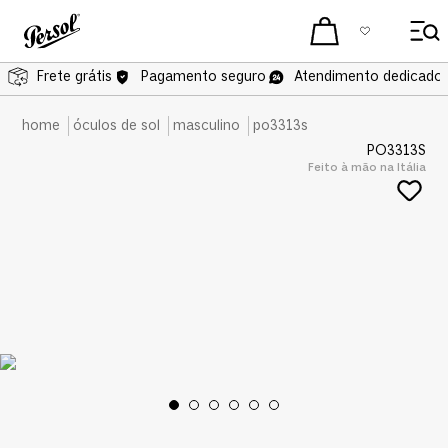
Frete grátis
Pagamento seguro
Atendimento dedicado 
óculos de sol
masculino
po3313s
PO3313S
Feito à mão na Itália