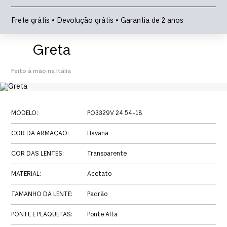
Frete grátis • Devolução grátis • Garantia de 2 anos
Greta
Feito à mão na Itália
MODELO
:
PO3329V 24 54-18
COR DA ARMAÇÃO
:
Havana
COR DAS LENTES
:
Transparente
MATERIAL
:
Acetato
TAMANHO DA LENTE
:
Padrão
PONTE E PLAQUETAS
:
Ponte Alta