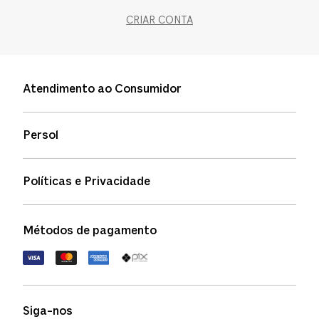
CRIAR CONTA
Atendimento ao Consumidor
Entre em contato
Persol
Informação de envio
Quem somos
Status de pedidos
Políticas e Privacidade
Política de garantia
Política de privacidade
Métodos de pagamento
FAQs
Política de devolução
Termos de uso
Termos e condições
Siga-nos