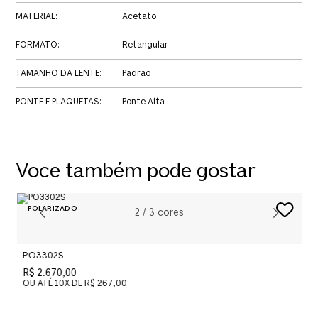
MATERIAL
:
Acetato
FORMATO
:
Retangular
TAMANHO DA LENTE
:
Padrão
PONTE E PLAQUETAS
:
Ponte Alta
Voce também pode gostar
2
/
3
cores
PO3302S
P
R$ 2.670,00
R
OU ATÉ
10
X DE
R$ 267,00
O