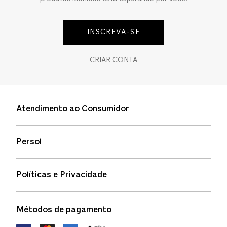
INSCREVA-SE
CRIAR CONTA
Atendimento ao Consumidor
Entre em contato
Persol
Informação de envio
Quem somos
Status de pedidos
Políticas e Privacidade
Política de garantia
Política de privacidade
Métodos de pagamento
FAQs
Política de devolução