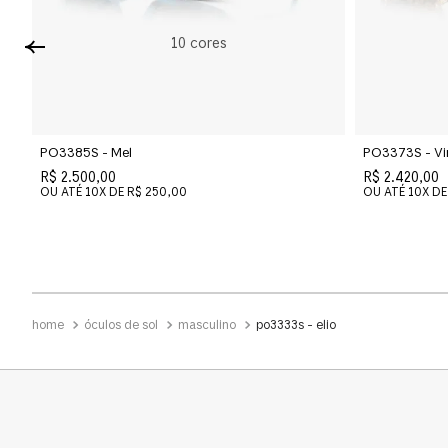
10
cores
PO3385S - Mel
PO3373S - Vi
R$ 2.500,00
R$ 2.420,00
OU ATÉ
10
X DE
R$ 250,00
OU ATÉ
10
X DE
óculos de sol
masculino
po3333s - elio