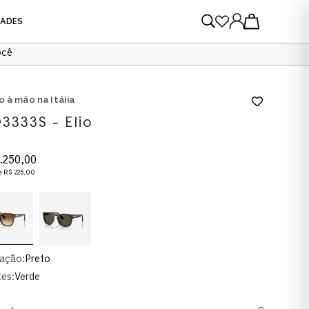
DADES
ocê
VER TODOS
VER TODOS
o à mão na Itália
3333S - Elio
.
250
,
00
e
R$
225
,
00
ação:
Preto
es:
Verde
AU