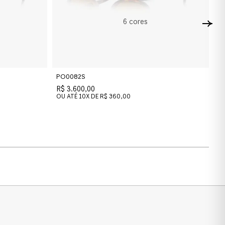
6
cores
PO0082S
PO
R$ 3.600,00
R$
OU ATÉ
10
X DE
R$ 360,00
O