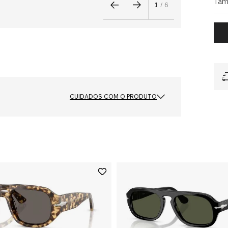
Tam
1
/
6
CUIDADOS COM O PRODUTO
Cor das Lentes
Verde
Formato
Piloto