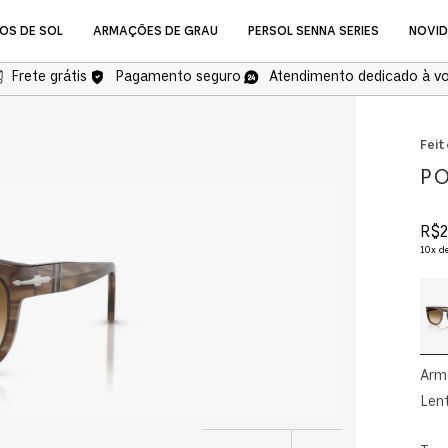
OS DE SOL
ARMAÇÕES DE GRAU
PERSOL SENNA SERIES
NOVI
Frete grátis
Pagamento seguro
Atendimento dedicado à v
NOVIDADES
Feit
PO
R$
2
10
x d
Óculos de Grau
Arm
Lent
COMPRAR ÓCULOS DE GR