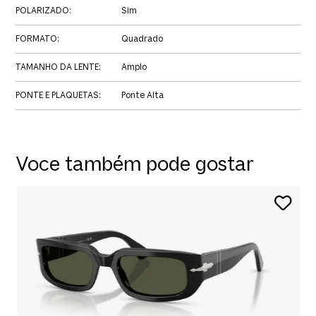
POLARIZADO
:
Sim
FORMATO
:
Quadrado
TAMANHO DA LENTE
:
Amplo
PONTE E PLAQUETAS
:
Ponte Alta
Voce também pode gostar
P
R
O