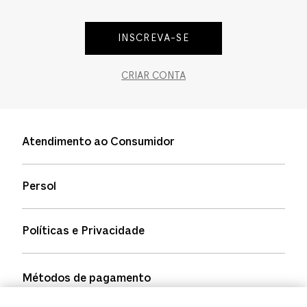
INSCREVA-SE
CRIAR CONTA
Atendimento ao Consumidor
Entre em contato
Persol
Informação de envio
Quem somos
Status de pedidos
Políticas e Privacidade
Política de garantia
Política de privacidade
Métodos de pagamento
FAQs
Política de devolução