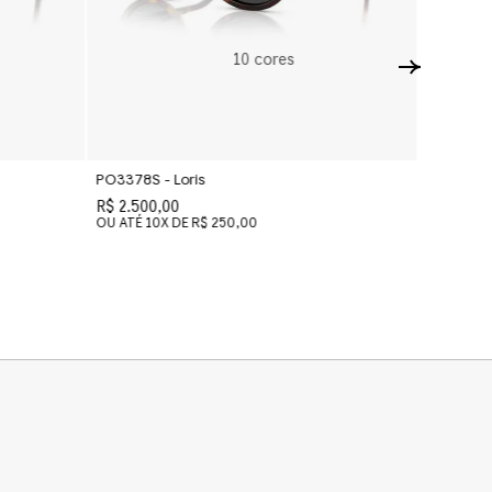
10
cores
PO3378S - Loris
PO3369
R$ 2.500,00
R$ 2.670
OU ATÉ
10
X DE
R$ 250,00
OU ATÉ
1