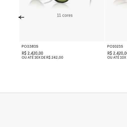
11
cores
PO3383S
PO1023S
R$ 2.420,00
R$ 2.420,0
OU ATÉ
10
X DE
R$ 242,00
OU ATÉ
10
X