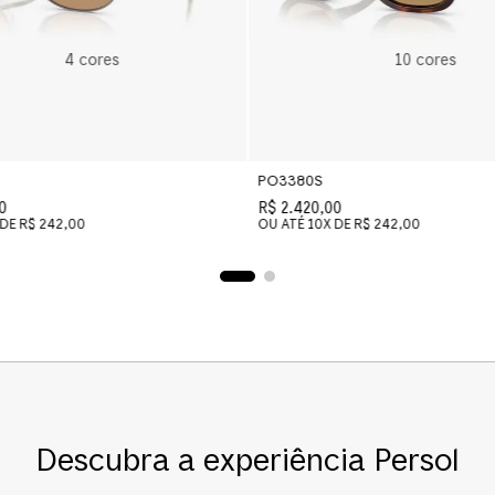
4
cores
10
cores
PO3380S
0
R$ 2.420,00
 DE
R$ 242,00
OU ATÉ
10
X DE
R$ 242,00
Descubra a experiência Persol