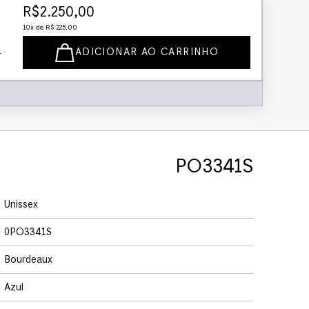
R$
2
.
250
,
00
10
x de
R$
225
,
00
ADICIONAR AO CARRINHO
PO3341S
Unissex
0PO3341S
Bourdeaux
Azul