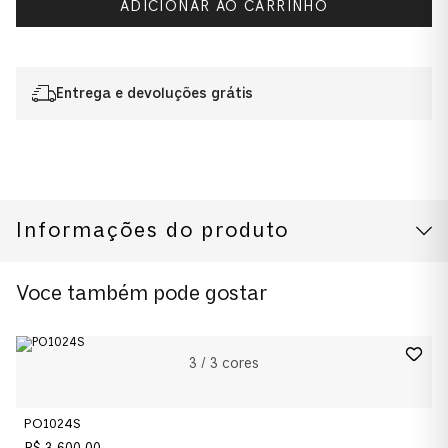
ADICIONAR AO CARRINHO
Entrega e devoluções grátis
Informações do produto
CUIDADOS COM O PRODUTO
Modelo
Voce também pode gostar
0PO3342S 63 95/58
Cor da Armação
3
/
3
cores
Preto
PO1024S
Cor das Lentes