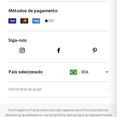
Política de garantia
Política de privacidade
Métodos de pagamento
FAQs
Política de devolução
Termos de uso
Termos e condições
Siga-nos
Aviso de cookies
País selecionado
BRA
Outros sites do grupo
Oakley
Ray-ban
As imagens e fotos neste site são apenas para fins ilustrativos.
Nenhuma qualidade ou característica dos produtos representados