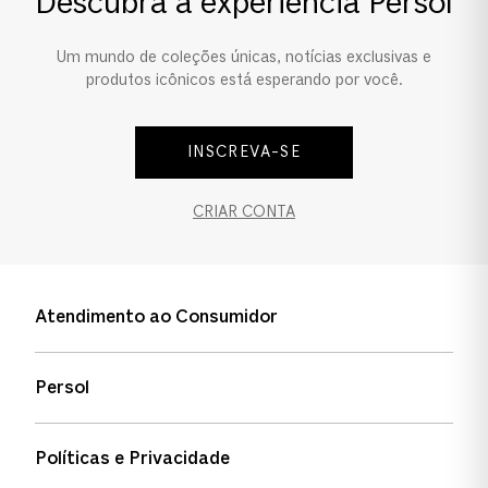
Descubra a experiência Persol
Ponte e Plaquetas
Um mundo de coleções únicas, notícias exclusivas e
Ponte Alta
produtos icônicos está esperando por você.
INSCREVA-SE
CRIAR CONTA
Atendimento ao Consumidor
Entre em contato
Persol
Informação de envio
Quem somos
Status de pedidos
Políticas e Privacidade