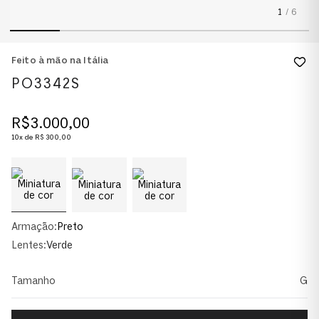
1
/
6
Feito à mão na Itália
PO3342S
R$
3
.
000
,
00
10
x de
R$
300
,
00
Armação:
Preto
Lentes:
Verde
Tamanho
G