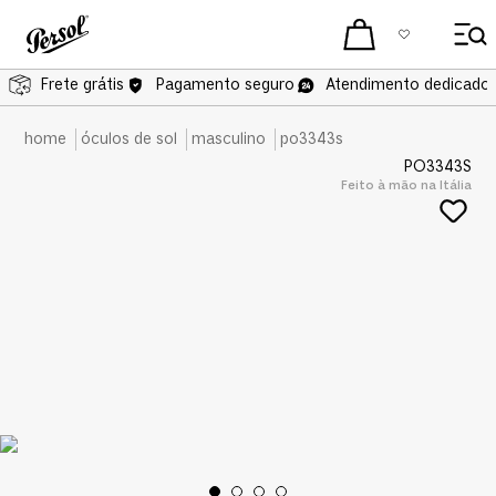
Frete grátis
Frete grátis
Pagamento seguro
Atendimento dedicado 
óculos de sol
masculino
po3343s
PO3343S
Feito à mão na Itália