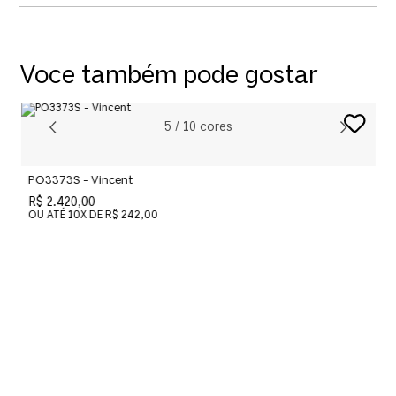
Voce também pode gostar
5
/
10
cores
PO3373S - Vincent
R$ 2.420,00
OU ATÉ
10
X DE
R$ 242,00
P
R
O