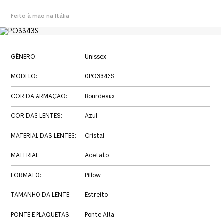
Feito à mão na Itália
GÊNERO
:
Unissex
MODELO
:
0PO3343S
COR DA ARMAÇÃO
:
Bourdeaux
COR DAS LENTES
:
Azul
MATERIAL DAS LENTES
:
Cristal
MATERIAL
:
Acetato
FORMATO
:
Pillow
TAMANHO DA LENTE
:
Estreito
PONTE E PLAQUETAS
:
Ponte Alta