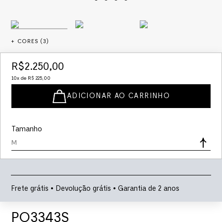
+ CORES (
3
)
R$
2
.
250
,
00
10
x de
R$
225
,
00
ADICIONAR AO CARRINHO
Tamanho
M
Frete grátis • Devolução grátis • Garantia de 2 anos
PO3343S