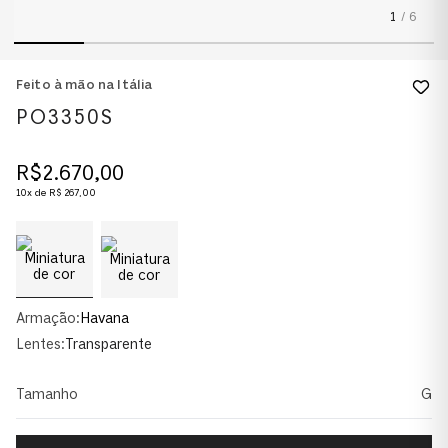
1
/
6
Feito à mão na Itália
PO3350S
R$
2
.
670
,
00
10
x de
R$
267
,
00
Armação:
Havana
Lentes:
Transparente
Tamanho
G