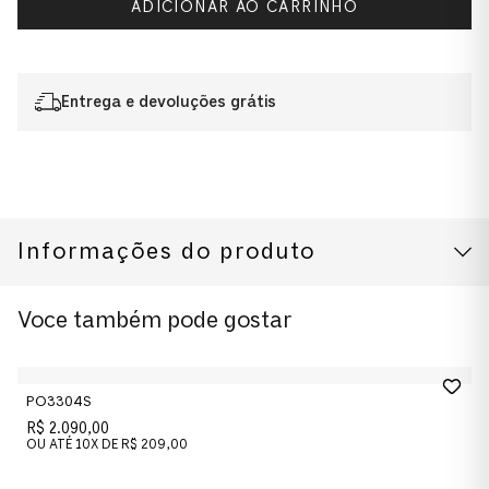
ADICIONAR AO CARRINHO
Entrega e devoluções grátis
Informações do produto
CUIDADOS COM O PRODUTO
Modelo
Voce também pode gostar
0PO3348V 53 1212
Cor da Armação
PO3304S
Havana
R$ 2.090,00
OU ATÉ
10
X DE
R$ 209,00
Cor das Lentes