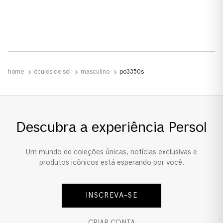
Transparente
Material das lentes
Cristal
óculos de sol
masculino
po3350s
Material
Acetato
Polarizado
Descubra a experiência Persol
Sim
Um mundo de coleções únicas, notícias exclusivas e
Formato
produtos icônicos está esperando por você.
Phantos
INSCREVA-SE
Tamanho da Lente
Padrão
CRIAR CONTA