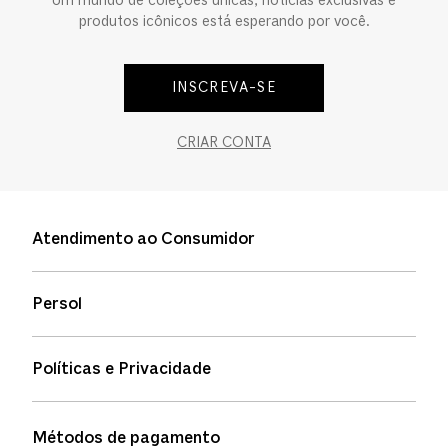
Um mundo de coleções únicas, notícias exclusivas e
produtos icônicos está esperando por você.
INSCREVA-SE
CRIAR CONTA
Atendimento ao Consumidor
Entre em contato
Persol
Informação de envio
Quem somos
Status de pedidos
Políticas e Privacidade
Política de garantia
Política de privacidade
Métodos de pagamento
FAQs