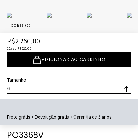
+ CORES (
5
)
R$
2
.
260
,
00
10
x de
R$
226
,
00
ADICIONAR AO CARRINHO
Tamanho
G
Frete grátis • Devolução grátis • Garantia de 2 anos
PO3368V