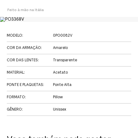
Feito à mão na Itália
MODELO
:
0PO0082V
COR DA ARMAÇÃO
:
Amarelo
COR DAS LENTES
:
Transparente
MATERIAL
:
Acetato
PONTE E PLAQUETAS
:
Ponte Alta
FORMATO
:
Pillow
GÊNERO
:
Unissex