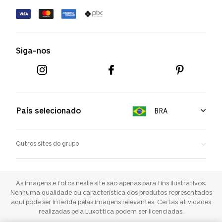
Política de devolução
Termos de uso
Termos e condições
Siga-nos
Aviso de cookies
País selecionado
BRA
Outros sites do grupo
Oakley
Ray-ban
As imagens e fotos neste site são apenas para fins ilustrativos.
Nenhuma qualidade ou característica dos produtos representados
aqui pode ser inferida pelas imagens relevantes. Certas atividades
Sunglass Hut
realizadas pela Luxottica podem ser licenciadas.