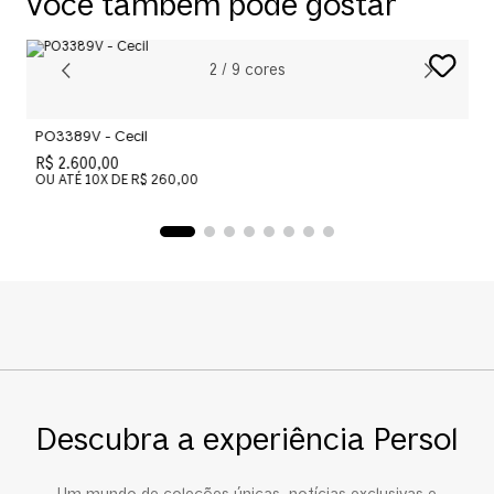
Voce também pode gostar
2
/
9
cores
PO3389V - Cecil
P
R$ 2.600,00
R
OU ATÉ
10
X DE
R$ 260,00
O
Descubra a experiência Persol