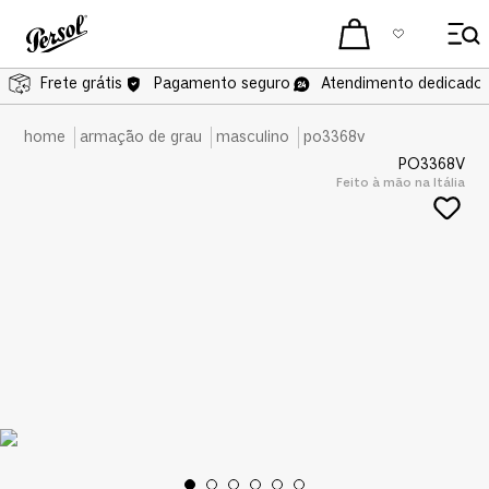
Frete grátis
Frete grátis
Pagamento seguro
Atendimento dedicado 
armação de grau
masculino
po3368v
PO3368V
Feito à mão na Itália