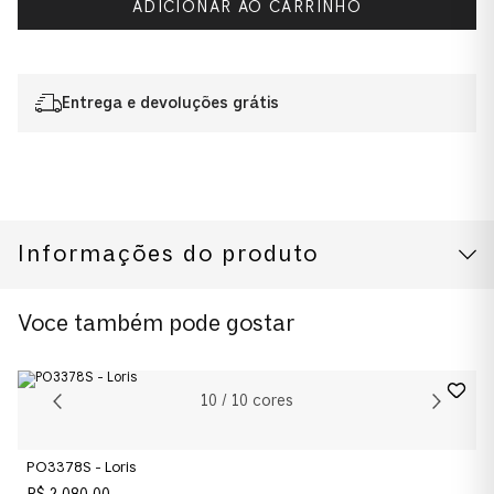
ADICIONAR AO CARRINHO
Entrega e devoluções grátis
Informações do produto
CUIDADOS COM O PRODUTO
Modelo
Voce também pode gostar
0PO3369S
Cor da Armação
10
/
10
cores
Preto
PO3378S - Loris
Cor das Lentes