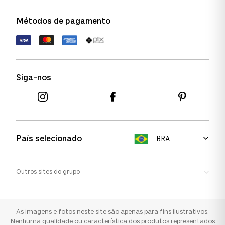
Política de garantia
Política de privacidade
Métodos de pagamento
FAQs
Política de devolução
Termos de uso
Termos e condições
Siga-nos
Aviso de cookies
País selecionado
BRA
Outros sites do grupo
Oakley
Ray-ban
As imagens e fotos neste site são apenas para fins ilustrativos.
Nenhuma qualidade ou característica dos produtos representados