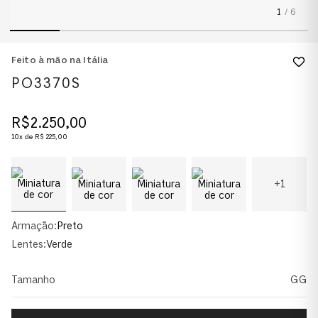
1
/
6
Feito à mão na Itália
PO3370S
R$
2
.
250
,
00
10
x de
R$
225
,
00
+
1
Armação:
Preto
Lentes:
Verde
Tamanho
GG