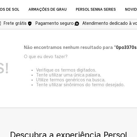
OS DE SOL
ARMAÇÕES DE GRAU
PERSOL SENNA SERIES
NOVI
Frete grátis
Pagamento seguro
Atendimento dedicado à v
NOVIDADES
Não encontramos nenhum resultado para "
0po3370s
O que eu devo fazer?
!
Verifique os termos digitados.
Tente utilizar uma única palavra.
Utilize termos genéricos na busca.
Tente utilizar sinônimos do termo desejado.
Óculos de Grau
COMPRAR ÓCULOS DE GR
Descubra a experiência Persol