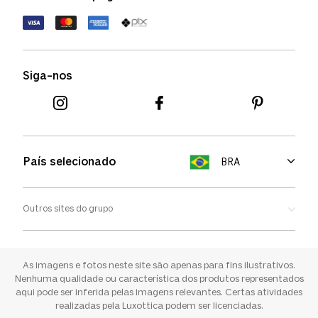
Política de devolução
Termos de uso
Termos e condições
Siga-nos
Aviso de cookies
País selecionado
BRA
Outros sites do grupo
Oakley
Ray-ban
As imagens e fotos neste site são apenas para fins ilustrativos.
Nenhuma qualidade ou característica dos produtos representados
aqui pode ser inferida pelas imagens relevantes. Certas atividades
Sunglass Hut
realizadas pela Luxottica podem ser licenciadas.