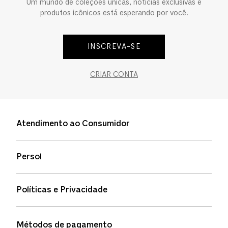
Um mundo de coleções únicas, notícias exclusivas e
produtos icônicos está esperando por você.
INSCREVA-SE
CRIAR CONTA
Atendimento ao Consumidor
Entre em contato
Persol
Informação de envio
Quem somos
Status de pedidos
Políticas e Privacidade
Política de garantia
Política de privacidade
Métodos de pagamento
FAQs