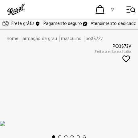
Frete grátis
Frete grátis
Pagamento seguro
Atendimento dedicado 
armação de grau
masculino
po3372v
PO3372V
Feito à mão na Itália