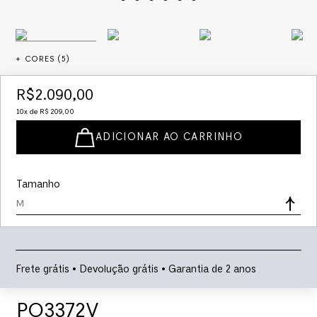
+ CORES (
5
)
R$
2
.
090
,
00
10
x de
R$
209
,
00
ADICIONAR AO CARRINHO
Tamanho
M
Frete grátis • Devolução grátis • Garantia de 2 anos
PO3372V