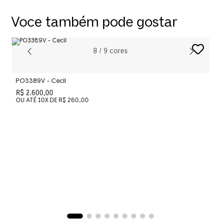
Voce também pode gostar
8
/
9
cores
PO3389V - Cecil
P
R$ 2.600,00
R
OU ATÉ
10
X DE
R$ 260,00
O