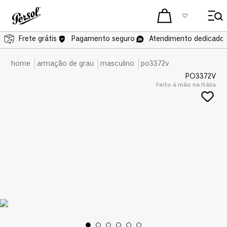
Frete grátis
Pagamento seguro
Atendimento dedicado 
armação de grau
masculino
po3372v
PO3372V
Feito à mão na Itália