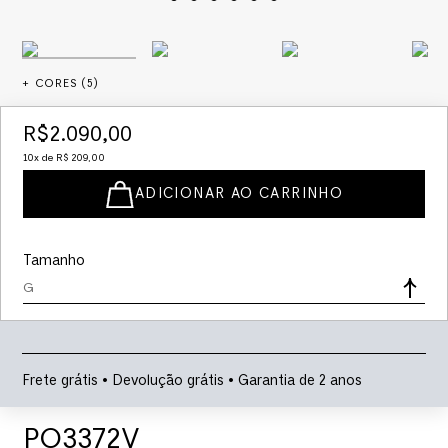
+ CORES (
5
)
R$
2
.
090
,
00
10
x de
R$
209
,
00
ADICIONAR AO CARRINHO
Tamanho
G
Frete grátis • Devolução grátis • Garantia de 2 anos
PO3372V