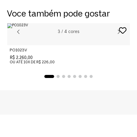
Voce também pode gostar
3
/
4
cores
PO1023V
P
R$ 2.260,00
R
OU ATÉ
10
X DE
R$ 226,00
O