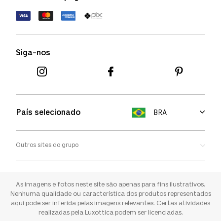
Política de devolução
Termos de uso
Termos e condições
Siga-nos
Aviso de cookies
País selecionado
BRA
Outros sites do grupo
Oakley
Ray-ban
As imagens e fotos neste site são apenas para fins ilustrativos.
Nenhuma qualidade ou característica dos produtos representados
aqui pode ser inferida pelas imagens relevantes. Certas atividades
Sunglass Hut
realizadas pela Luxottica podem ser licenciadas.