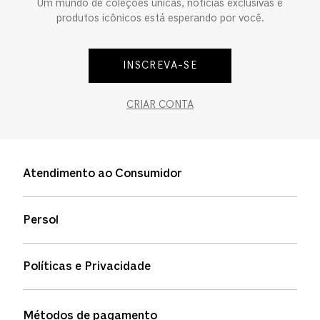
Um mundo de coleções únicas, notícias exclusivas e
produtos icônicos está esperando por você.
INSCREVA-SE
CRIAR CONTA
Atendimento ao Consumidor
Entre em contato
Persol
Informação de envio
Quem somos
Status de pedidos
Políticas e Privacidade
Política de garantia
Política de privacidade
Métodos de pagamento
FAQs