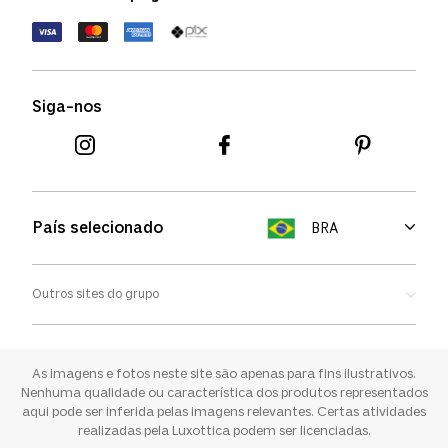
Política de devolução
Termos de uso
Termos e condições
Siga-nos
Aviso de cookies
País selecionado
BRA
Outros sites do grupo
Oakley
Ray-ban
As imagens e fotos neste site são apenas para fins ilustrativos.
Nenhuma qualidade ou característica dos produtos representados
aqui pode ser inferida pelas imagens relevantes. Certas atividades
Sunglass Hut
realizadas pela Luxottica podem ser licenciadas.