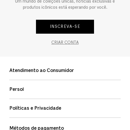
Um mundo de coleções únicas, notícias exclusivas e
produtos icônicos está esperando por você.
INSCREVA-SE
CRIAR CONTA
Atendimento ao Consumidor
Entre em contato
Persol
Informação de envio
Quem somos
Status de pedidos
Políticas e Privacidade
Política de garantia
Política de privacidade
Métodos de pagamento
FAQs