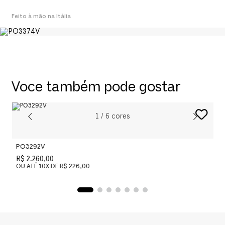
Feito à mão na Itália
Voce também pode gostar
1
/
6
cores
PO3292V
P
R$ 2.260,00
R
OU ATÉ
10
X DE
R$ 226,00
O