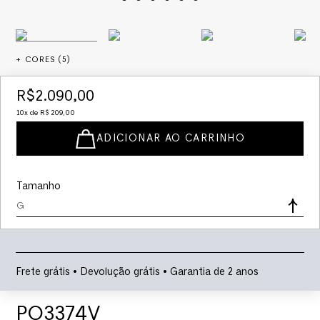
+ CORES (
5
)
R$
2
.
090
,
00
10
x de
R$
209
,
00
ADICIONAR AO CARRINHO
Tamanho
G
Frete grátis • Devolução grátis • Garantia de 2 anos
PO3374V