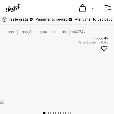
Frete grátis
Frete grátis
Pagamento seguro
Atendimento dedicado 
armação de grau
masculino
po3374v
PO3374V
Feito à mão na Itália