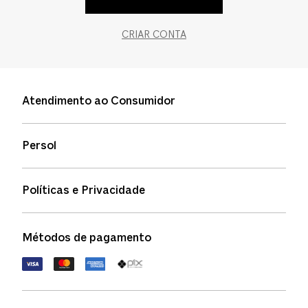
CRIAR CONTA
Atendimento ao Consumidor
Entre em contato
Persol
Informação de envio
Quem somos
Status de pedidos
Políticas e Privacidade
Política de garantia
Política de privacidade
Métodos de pagamento
FAQs
Política de devolução
Termos de uso
Termos e condições