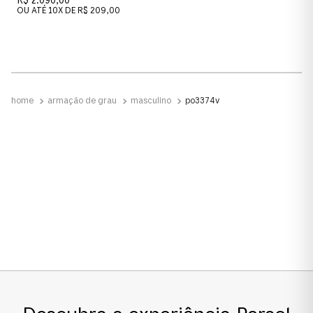
R$ 2.090,00
OU ATÉ
10
X DE
R$ 209,00
armação de grau
masculino
po3374v