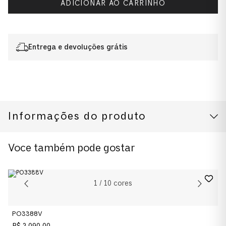
ADICIONAR AO CARRINHO
Entrega e devoluções grátis
Informações do produto
CUIDADOS COM O PRODUTO
Voce também pode gostar
1
/
10
cores
PO3388V