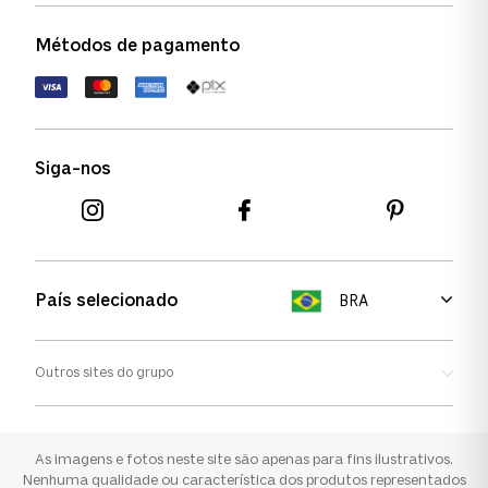
Política de garantia
Política de privacidade
Métodos de pagamento
FAQs
Política de devolução
Termos de uso
Termos e condições
Siga-nos
Aviso de cookies
País selecionado
BRA
Outros sites do grupo
Oakley
Ray-ban
As imagens e fotos neste site são apenas para fins ilustrativos.
Nenhuma qualidade ou característica dos produtos representados