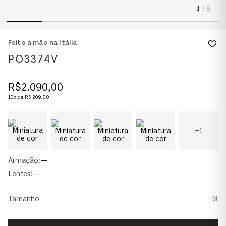
1
/
6
Feito à mão na Itália
PO3374V
R$
2
.
090
,
00
10
x de
R$
209
,
00
+
1
Armação:
—
Lentes:
—
Tamanho
G