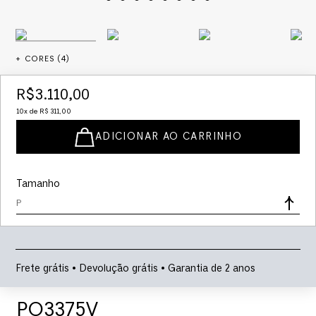
+ CORES (
4
)
R$
3
.
110
,
00
10
x de
R$
311
,
00
ADICIONAR AO CARRINHO
Tamanho
P
Frete grátis • Devolução grátis • Garantia de 2 anos
PO3375V