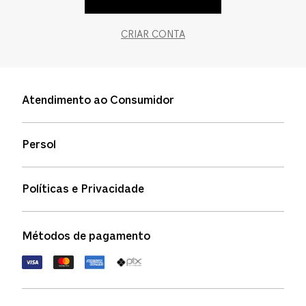
CRIAR CONTA
Atendimento ao Consumidor
Entre em contato
Persol
Informação de envio
Quem somos
Status de pedidos
Políticas e Privacidade
Política de garantia
Política de privacidade
Métodos de pagamento
FAQs
Política de devolução
Termos de uso
Termos e condições