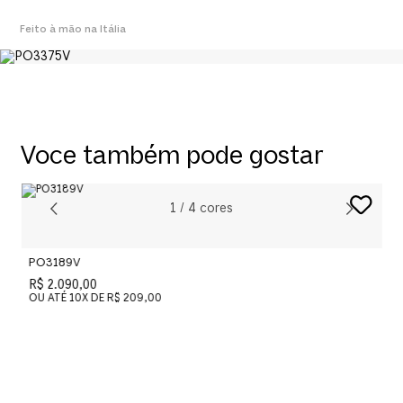
Feito à mão na Itália
Voce também pode gostar
1
/
4
cores
PO3189V
P
R$ 2.090,00
R
OU ATÉ
10
X DE
R$ 209,00
O