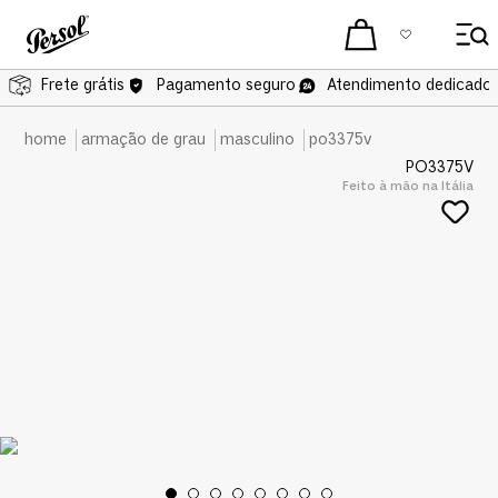
Frete grátis
Frete grátis
Pagamento seguro
Atendimento dedicado 
armação de grau
masculino
po3375v
PO3375V
Feito à mão na Itália