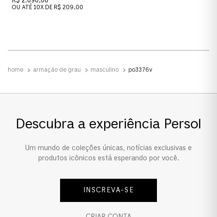
R$ 2.090,00
OU ATÉ
10
X DE
R$ 209,00
armação de grau
masculino
po3376v
Descubra a experiência Persol
Um mundo de coleções únicas, notícias exclusivas e
produtos icônicos está esperando por você.
INSCREVA-SE
CRIAR CONTA