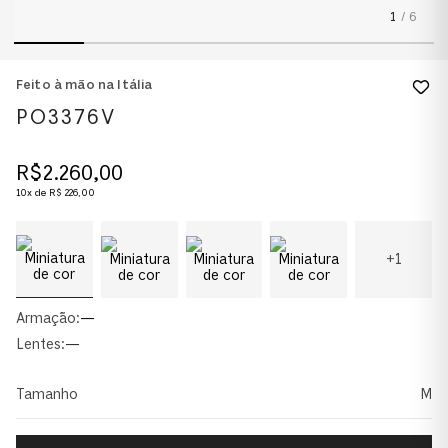
1
/
6
Feito à mão na Itália
PO3376V
R$
2
.
260
,
00
10
x de
R$
226
,
00
+
1
Armação:
—
Lentes:
—
Tamanho
M