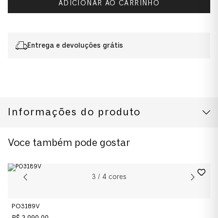
ADICIONAR AO CARRINHO
Entrega e devoluções grátis
Informações do produto
CUIDADOS COM O PRODUTO
Voce também pode gostar
3
/
4
cores
PO3189V