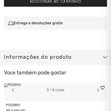
ADICIONAR AO CARRINHO
Entrega e devoluções grátis
Informações do produto
CUIDADOS COM O PRODUTO
Voce também pode gostar
3
/
4
cores
PO3189V