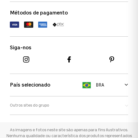
Política de garantia
Política de privacidade
Métodos de pagamento
FAQs
Política de devolução
Termos de uso
Termos e condições
Siga-nos
Aviso de cookies
País selecionado
BRA
Outros sites do grupo
Oakley
Ray-ban
As imagens e fotos neste site são apenas para fins ilustrativos.
Nenhuma qualidade ou característica dos produtos representados