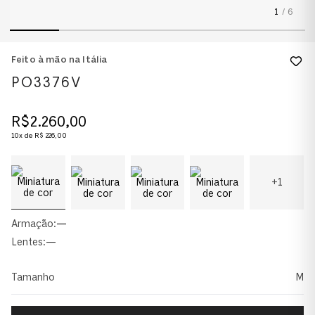
1
/
6
Feito à mão na Itália
PO3376V
R$
2
.
260
,
00
10
x de
R$
226
,
00
+
1
Armação:
—
Lentes:
—
Tamanho
M