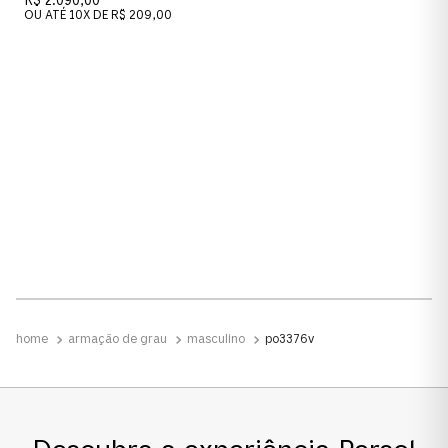
R$ 2.090,00
OU ATÉ
10
X DE
R$ 209,00
armação de grau
masculino
po3376v