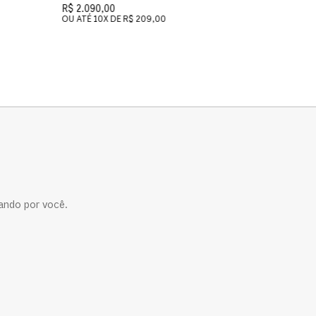
R$ 2.090,00
R$ 2.090
OU ATÉ
10
X DE
R$ 209,00
OU ATÉ
1
ando por você.