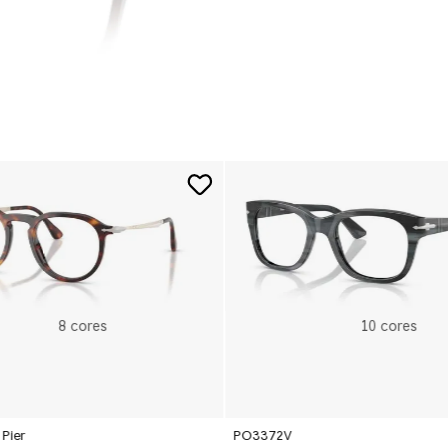
8
cores
10
cores
Pier
PO3372V