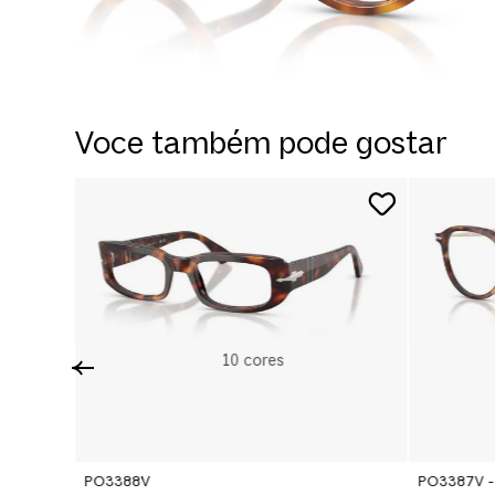
Voce também pode gostar
10
cores
PO3388V
PO3387V - 