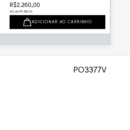
R$
2
.
260
,
00
10
x de
R$
226
,
00
ADICIONAR AO CARRINHO
PO3377V