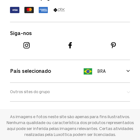
Política de devolução
Termos de uso
Termos e condições
Siga-nos
Aviso de cookies
País selecionado
BRA
Outros sites do grupo
Oakley
Ray-ban
As imagens e fotos neste site são apenas para fins ilustrativos.
Nenhuma qualidade ou característica dos produtos representados
aqui pode ser inferida pelas imagens relevantes. Certas atividades
Sunglass Hut
realizadas pela Luxottica podem ser licenciadas.