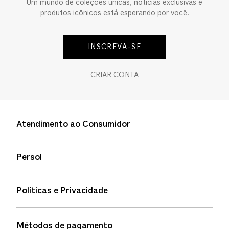
Um mundo de coleções únicas, notícias exclusivas e
produtos icônicos está esperando por você.
INSCREVA-SE
CRIAR CONTA
Atendimento ao Consumidor
Entre em contato
Persol
Informação de envio
Quem somos
Status de pedidos
Políticas e Privacidade
Política de garantia
Política de privacidade
Métodos de pagamento
FAQs